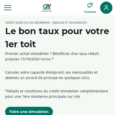
Aller
au
Contact
Menu
Aller au
CRÉDIT AGRICOLE DU MORBIHAN - BANQUE ET ASSURANCES
Contenu
Le bon taux pour votre
Aller
au
Pied
1er toit
de
page
Premier achat immobilier ? Bénéficiez d’un taux réduit,
jusqu’au 15/10/2026 inclus.*
Calculez votre capacité d'emprunt, vos mensualités et
obtenez un accord de principe en quelques clics.
*Détails et conditions du crédit immobilier complémentaire
pour une 1ère résidence principale sur site
Faire une simulation